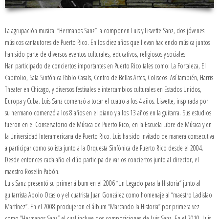
La agrupación musical “Hermanos Sanz” la componen Luis y Lisvette Sanz, dos jóvenes
músicos cantautores de Puerto Rico. En los diez años que llevan haciendo música juntos
han sido parte de diversos eventos culturales, educativos, religiosos y sociales.
Han participado de conciertos importantes en Puerto Rico tales como: La Fortaleza, El
Capitolio, Sala Sinfónica Pablo Casals, Centro de Bellas Artes, Coliseos. Así también, Harris
Theater en Chicago, y diversos festivales e intercambios culturales en Estados Unidos,
Europa y Cuba. Luis Sanz comenzó a tocar el cuatro a los 4 años. Lisvette, inspirada por
su hermano comenzó a los 8 años en el piano y a los 13 años en la guitarra. Sus estudios
fueron en el Conservatorio de Música de Puerto Rico, en la Escuela Libre de Música y en
la Universidad Interamericana de Puerto Rico. Luis ha sido invitado de manera consecutiva
a participar como solista junto a la Orquesta Sinfónica de Puerto Rico desde el 2004.
Desde entonces cada año el dúo participa de varios conciertos junto al director, el
maestro Roselín Pabón.
Luis Sanz presentó su primer álbum en el 2006 “Un Legado para la Historia” junto al
guitarrista Apolo Ocasio y el cuatrista Juan González como homenaje al “maestro Ladislao
Martínez”. En el 2008 produjeron el álbum “Marcando la Historia” por primera vez
como ”Hermanos Sanz” el cual incluye dos composiciones de Luis Sanz. En el 2010, Luis