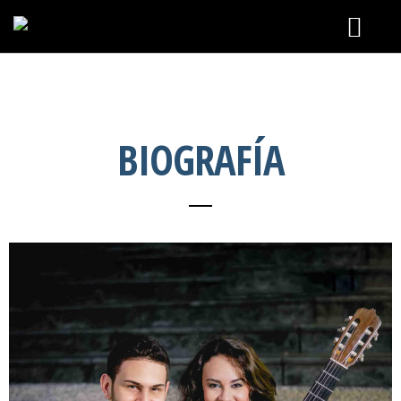
Home
BIOGRAFÍA
Blog
Tienda
Vídeos
Biografía
Contáctanos